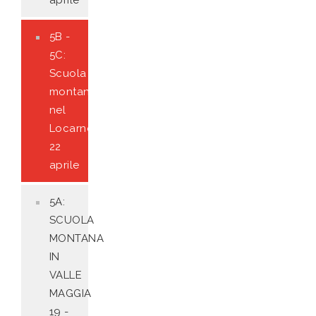
aprile
5B -
5C:
Scuola
montana
nel
Locarnese
22
aprile
5A:
SCUOLA
MONTANA
IN
VALLE
MAGGIA
19 -