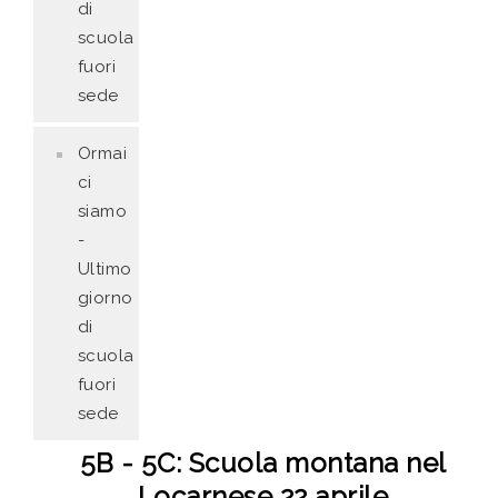
di
scuola
fuori
sede
Ormai
ci
siamo
-
Ultimo
giorno
di
scuola
fuori
sede
5B - 5C: Scuola montana nel
Locarnese 22 aprile