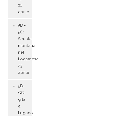
21
aprile
5B -
5C:
Scuola
montana
nel
Locarnese
23
aprile
5B-
GC:
gita
a
Lugano