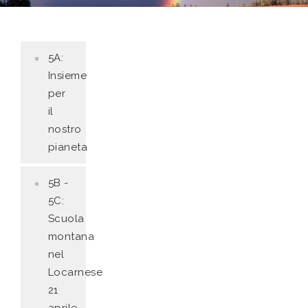
5A:
Insieme
per
il
nostro
pianeta
5B -
5C:
Scuola
montana
nel
Locarnese
21