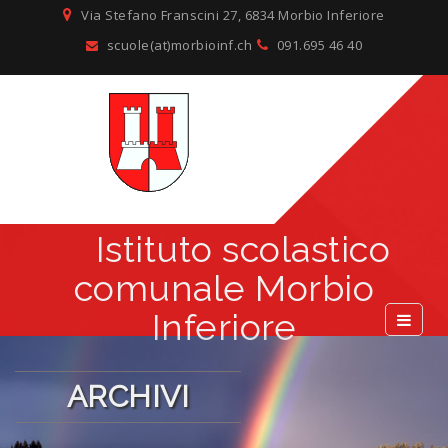
Via Stefano Franscini 27, 6834 Morbio Inferiore
scuole(at)morbioinf.ch
091.695 46 40
Istituto scolastico
comunale Morbio
Inferiore
ARCHIVI