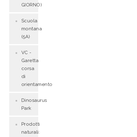
GIORNO)
Scuola
montana
(5A)
VC -
Garetta
corsa
di
orientamento
Dinosaurus
Park
Prodotti
naturali: