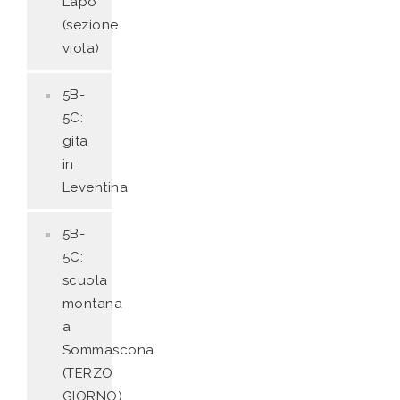
Lapo
(sezione
viola)
5B-
5C:
gita
in
Leventina
5B-
5C:
scuola
montana
a
Sommascona
(TERZO
GIORNO)