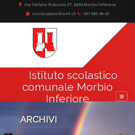
Via Stefano Franscini 27, 6834 Morbio Inferiore
scuole(at)morbioinf.ch
091.695 46 40
Istituto scolastico
comunale Morbio
Inferiore
ARCHIVI