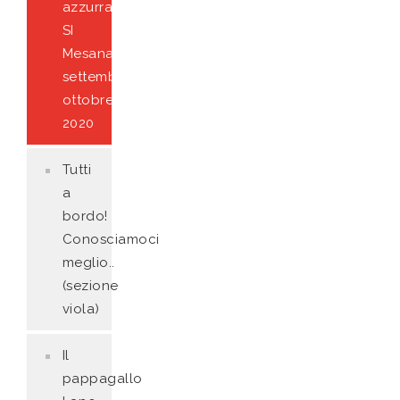
azzurra
SI
Mesana
settembre-
ottobre
2020
Tutti
a
bordo!
Conosciamoci
meglio..
(sezione
viola)
Il
pappagallo