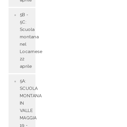
aprile
5B -
5C:
Scuola
montana
nel
Locarnese
22
aprile
5A:
SCUOLA
MONTANA
IN
VALLE
MAGGIA
19 -