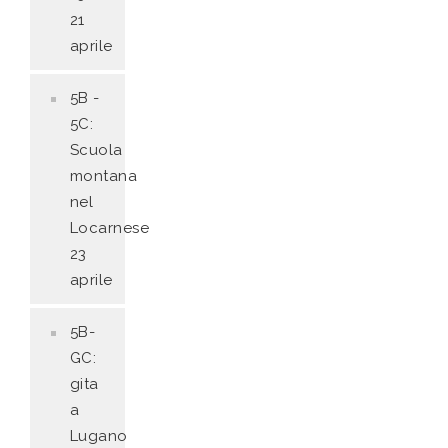
21
aprile
5B -
5C:
Scuola
montana
nel
Locarnese
23
aprile
5B-
GC:
gita
a
Lugano