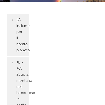
5A:
Insieme
per
il
nostro
pianeta
5B -
5C:
Scuola
montana
nel
Locarnese
21