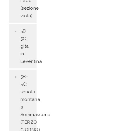
Lapo
(sezione
viola)
5B-
5C:
gita
in
Leventina
5B-
5C:
scuola
montana
a
Sommascona
(TERZO
GIORNO)