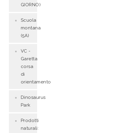
GIORNO)
Scuola
montana
(5A)
VC -
Garetta
corsa
di
orientamento
Dinosaurus
Park
Prodotti
naturali: