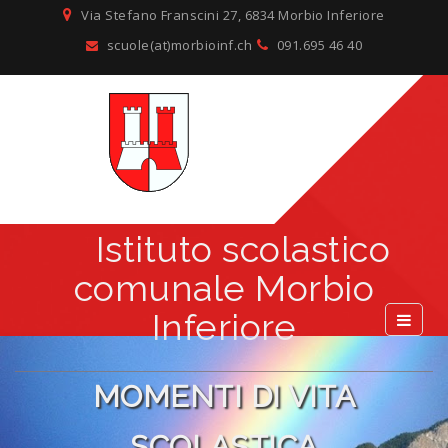
Via Stefano Franscini 27, 6834 Morbio Inferiore
scuole(at)morbioinf.ch
091.695 46 40
Istituto scolastico
comunale Morbio
Inferiore
MOMENTI DI VITA
SCOLASTICA